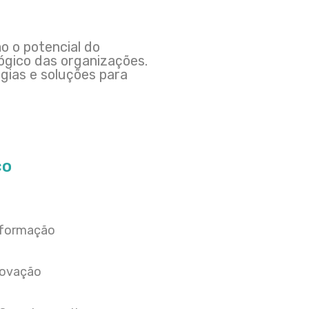
o o potencial do
ógico das organizações.
égias e soluções para
co
sformação
Inovação