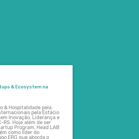
rtups & Ecosystem na
 & Hospitalidade pela
ternacionais pela Estácio
 em Inovação, Liderança e
C-RS. Hoje além de ser
tartup Program, Head LAB
ém como líder do
upo ERG que aborda o