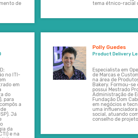
imento de
tema étnico-racial 
Polly Guedes
D
Product Delivery L
D;
Especialista em Ope
o no ITI-
de Marcas e Custome
 em
na área de Produto
trado em
Bakery. Formou-se 
a
possui Mestrado Pro
ra do
Administração de E
, para
Fundação Dom Cabra
e compôs a
em negócios e tecn
 de
uma influenciadora
SP). Já
social, atuando c
e
conselho de projeto
mo
gia da
TI) e na