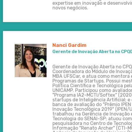
expertise em inovação e desenvolv
novos negócios.
Nanci Gardim
Gerente de Inovação Aberta no CPQ
Gerente de Inovação Aberta no CPQ
Coordenadora do Módulo de Inovaçã
MBA UFSCar, e atua como mentora
Programas de Startups. Possui mes
Política Científica e Tecnológica pel
UNICAMP. Participou como avaliado
"Programa IA2-MCTI/Softex" (2020)
startups de Inteligência Artificial; 
banca de avaliação do "Prêmio IPEN
Inovação Tecnológica 2019" (IPEN/U
trabalhou na Gerência de Inovação 
Tecnologia do SENAI-SP; atuou co
pesquisadora no Centro de Tecnolo
Informação "Renato Archer" (CTI-MC