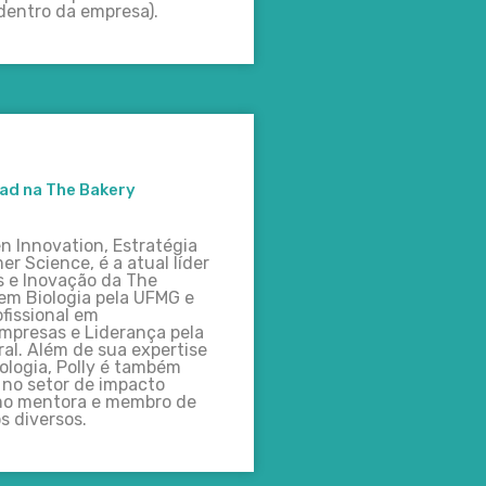
dentro da empresa).
ead na The Bakery
n Innovation, Estratégia
r Science, é a atual líder
s e Inovação da The
em Biologia pela UFMG e
fissional em
mpresas e Liderança pela
l. Além de sua expertise
ologia, Polly é também
 no setor de impacto
omo mentora e membro de
s diversos.