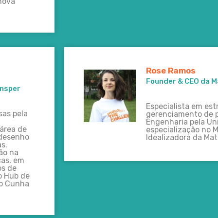
nova
Rose Ramos
Founder & CEO da M
Insper
Especialista em est
as pela
gerenciamento de 
Engenharia pela Un
área de
especialização no M
 desenho
Idealizadora da Ma
s.
ão na
cas, em
os de
o Hub de
lo Cunha