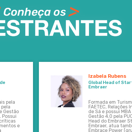
Izabela Rubens
 de
Global Head of Sta
Embraer
is pela
Formada em Turismo
 pela
FAETEC, Relações In
de Gestão
de Sá e possui MBA
. Possui
Gestão 4.0 pela PU
ríticas
Head do Embraer S
imentos e
Embraer, atua tamb
a
Embrace Power (gr