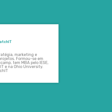
atchIT
ratégia, marketing e
projetos. Formou-se em
icamp, tem MBA pelo IESE,
IT e na Ohio University.
tchIT